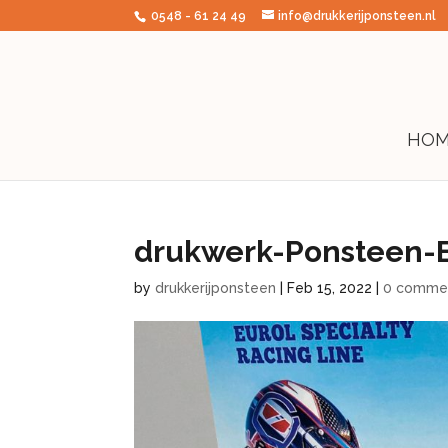
0548 - 61 24 49
info@drukkerijponsteen.nl
HOM
drukwerk-Ponsteen-E
by
drukkerijponsteen
|
Feb 15, 2022
|
0 comme